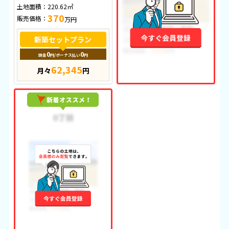
土地面積：
220.62㎡
370
販売価格：
万円
新築セットプラン
0
0
頭金
円
/ボーナス払い
円
62,345
月々
円