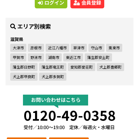
ログイン
会員登録
エリア別検索
滋賀県
大津市
彦根市
近江八幡市
草津市
守山市
栗東市
甲賀市
野洲市
湖南市
東近江市
蒲生郡安土町
蒲生郡日野町
蒲生郡竜王町
愛知郡愛荘町
犬上郡豊郷町
犬上郡甲良町
犬上郡多賀町