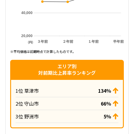
40,000
20,000
３年前
２年前
１年前
半年前
(円)
※平均価格は前期時点で計算したものです。
エリア別
対前期比上昇率ランキング
1位 草津市
134％
2位 守山市
66％
3位 野洲市
5％