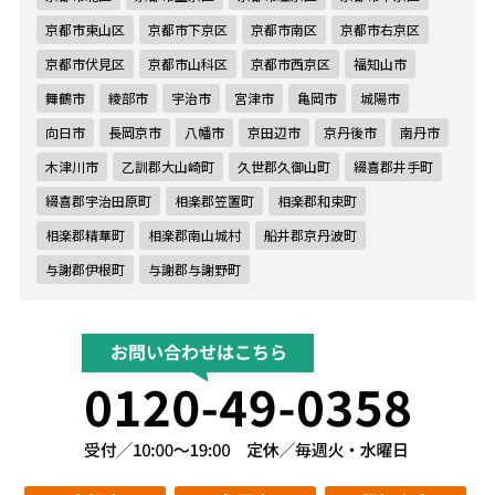
京都市東山区
京都市下京区
京都市南区
京都市右京区
京都市伏見区
京都市山科区
京都市西京区
福知山市
舞鶴市
綾部市
宇治市
宮津市
亀岡市
城陽市
向日市
長岡京市
八幡市
京田辺市
京丹後市
南丹市
木津川市
乙訓郡大山崎町
久世郡久御山町
綴喜郡井手町
綴喜郡宇治田原町
相楽郡笠置町
相楽郡和束町
相楽郡精華町
相楽郡南山城村
船井郡京丹波町
与謝郡伊根町
与謝郡与謝野町