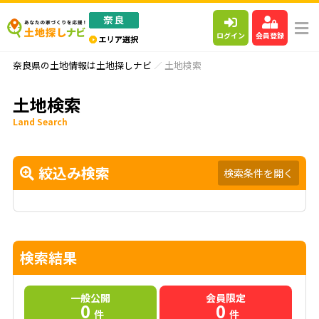
ログイン
会員登録
奈良県の土地情報は土地探しナビ
土地検索
土地検索
Land Search
絞込み検索
検索条件を開く
検索結果
一般公開
会員限定
0
0
件
件