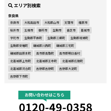
エリア別検索
奈良県
奈良市
大和高田市
大和郡山市
天理市
橿原市
桜井市
五條市
御所市
生駒市
香芝市
葛城市
宇陀市
生駒郡平群町
生駒郡三郷町
生駒郡斑鳩町
生駒郡安堵町
磯城郡川西町
磯城郡三宅町
磯城郡田原本町
高市郡高取町
高市郡明日香村
北葛城郡上牧町
北葛城郡王寺町
北葛城郡広陵町
北葛城郡河合町
吉野郡吉野町
吉野郡大淀町
吉野郡下市町