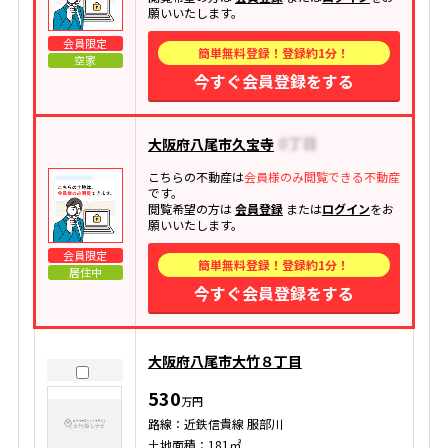
願いいたします。
会員限定
簡単無料登録！登録約1分！
空家
今すぐ会員登録をする
大阪府八尾市久宝寺
こちらの不動産は
会員様のみ閲覧できる不動産
です。
閲覧希望の方は
会員登録
または
ログイン
をお
願いいたします。
会員限定
簡単無料登録！登録約1分！
居住中
今すぐ会員登録をする
大阪府八尾市大竹８丁目
530
万円
路線：近鉄信貴線 服部川
土地面積：181㎡