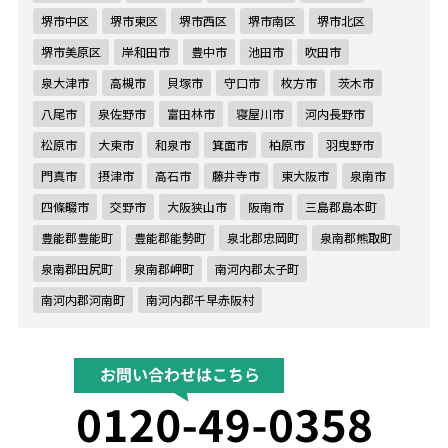
堺市中区
堺市東区
堺市西区
堺市南区
堺市北区
堺市美原区
岸和田市
豊中市
池田市
吹田市
泉大津市
高槻市
貝塚市
守口市
枚方市
茨木市
八尾市
泉佐野市
富田林市
寝屋川市
河内長野市
松原市
大東市
和泉市
箕面市
柏原市
羽曳野市
門真市
摂津市
高石市
藤井寺市
東大阪市
泉南市
四條畷市
交野市
大阪狭山市
阪南市
三島郡島本町
豊能郡豊能町
豊能郡能勢町
泉北郡忠岡町
泉南郡熊取町
泉南郡田尻町
泉南郡岬町
南河内郡太子町
南河内郡河南町
南河内郡千早赤阪村