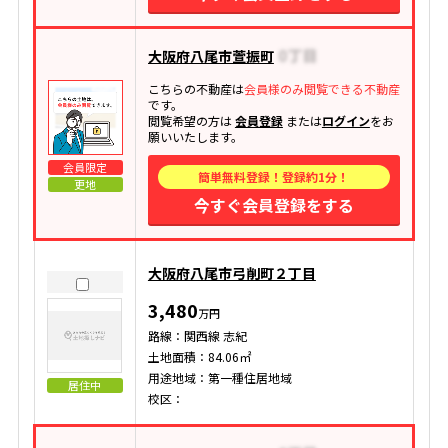
大阪府八尾市萱振町
こちらの不動産は
会員様のみ閲覧できる不動産
です。
閲覧希望の方は
会員登録
または
ログイン
をお
願いいたします。
会員限定
簡単無料登録！登録約1分！
更地
今すぐ会員登録をする
大阪府八尾市弓削町２丁目
3,480
万円
路線：関西線 志紀
土地面積：84.06㎡
用途地域：第一種住居地域
居住中
校区：