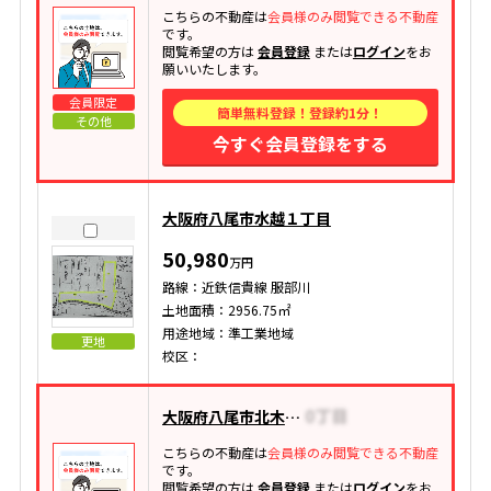
こちらの不動産は
会員様のみ閲覧できる不動産
です。
閲覧希望の方は
会員登録
または
ログイン
をお
願いいたします。
会員限定
簡単無料登録！登録約1分！
その他
今すぐ会員登録をする
大阪府八尾市水越１丁目
50,980
万円
路線：近鉄信貴線 服部川
土地面積：2956.75㎡
用途地域：準工業地域
更地
校区：
大阪府八尾市北木の本
こちらの不動産は
会員様のみ閲覧できる不動産
です。
閲覧希望の方は
会員登録
または
ログイン
をお