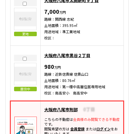
大阪府八尾市太田新町９丁目
7,000
万円
路線：関西線 志紀
土地面積：395.95㎡
用途地域：準工業地域
更地
校区：
大阪府八尾市黒谷２丁目
980
万円
路線：近鉄信貴線 信貴山口
土地面積：80.76㎡
用途地域：第一種中高層住居専用地域
居住中
校区：南高安小 南高安中
大阪府八尾市刑部
こちらの不動産は
会員様のみ閲覧できる不動産
です。
閲覧希望の方は
会員登録
または
ログイン
をお
願いいたします。