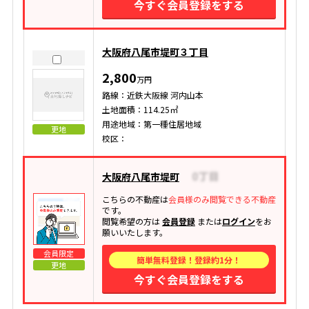
今すぐ会員登録をする
大阪府八尾市堤町３丁目
2,800
万円
路線：近鉄大阪線 河内山本
土地面積：114.25㎡
用途地域：第一種住居地域
更地
校区：
大阪府八尾市堤町
こちらの不動産は
会員様のみ閲覧できる不動産
です。
閲覧希望の方は
会員登録
または
ログイン
をお
願いいたします。
会員限定
簡単無料登録！登録約1分！
更地
今すぐ会員登録をする