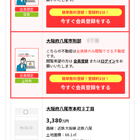
会員限定
簡単無料登録！登録約1分！
空家
今すぐ会員登録をする
大阪府八尾市刑部
こちらの不動産は
会員様のみ閲覧できる不動産
です。
閲覧希望の方は
会員登録
または
ログイン
をお
願いいたします。
会員限定
簡単無料登録！登録約1分！
上物有
今すぐ会員登録をする
大阪府八尾市本町３丁目
3,380
万円
路線：近鉄大阪線 近鉄八尾
土地面積：66.1㎡