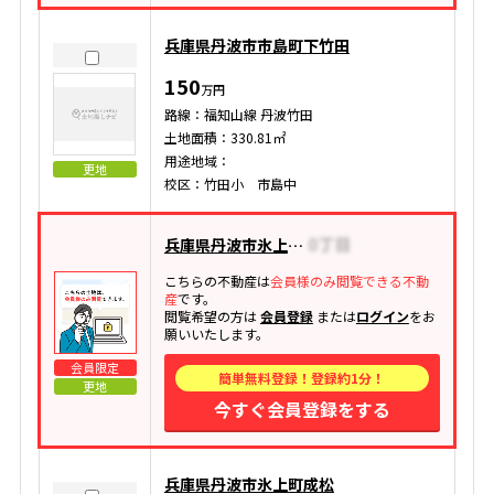
兵庫県丹波市市島町下竹田
150
万円
路線：福知山線 丹波竹田
土地面積：330.81㎡
用途地域：
更地
校区：竹田小 市島中
兵庫県丹波市氷上町石生
こちらの不動産は
会員様のみ閲覧できる不動
産
です。
閲覧希望の方は
会員登録
または
ログイン
をお
願いいたします。
会員限定
簡単無料登録！登録約1分！
更地
今すぐ会員登録をする
兵庫県丹波市氷上町成松