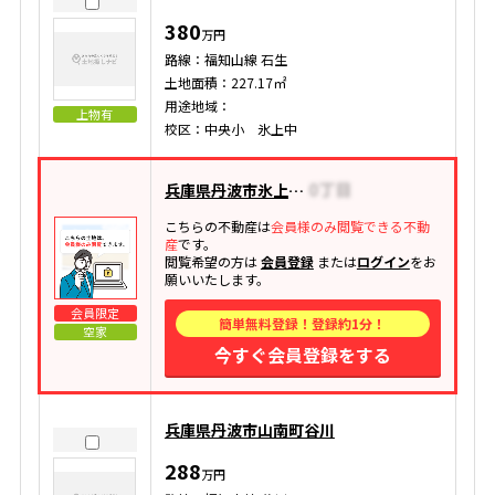
380
万円
路線：福知山線 石生
土地面積：227.17㎡
用途地域：
上物有
校区：中央小 氷上中
兵庫県丹波市氷上町成松
こちらの不動産は
会員様のみ閲覧できる不動
産
です。
閲覧希望の方は
会員登録
または
ログイン
をお
願いいたします。
会員限定
簡単無料登録！登録約1分！
空家
今すぐ会員登録をする
兵庫県丹波市山南町谷川
288
万円