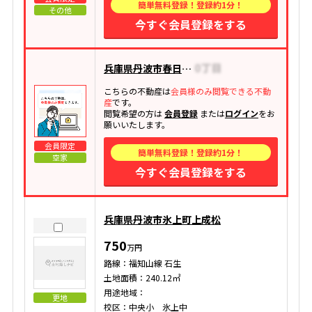
簡単無料登録！登録約1分！
その他
今すぐ会員登録をする
兵庫県丹波市春日町国領
こちらの不動産は
会員様のみ閲覧できる不動
産
です。
閲覧希望の方は
会員登録
または
ログイン
をお
願いいたします。
会員限定
簡単無料登録！登録約1分！
空家
今すぐ会員登録をする
兵庫県丹波市氷上町上成松
750
万円
路線：福知山線 石生
土地面積：240.12㎡
用途地域：
更地
校区：中央小 氷上中