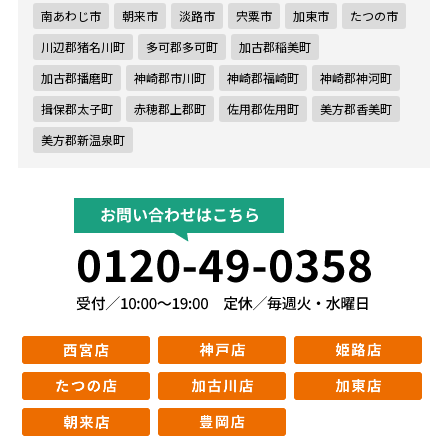
南あわじ市
朝来市
淡路市
宍粟市
加東市
たつの市
川辺郡猪名川町
多可郡多可町
加古郡稲美町
加古郡播磨町
神崎郡市川町
神崎郡福崎町
神崎郡神河町
揖保郡太子町
赤穂郡上郡町
佐用郡佐用町
美方郡香美町
美方郡新温泉町