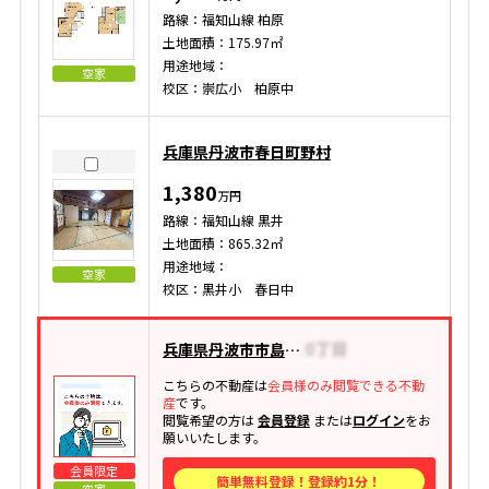
路線：福知山線 柏原
土地面積：175.97㎡
用途地域：
空家
校区：崇広小 柏原中
兵庫県丹波市春日町野村
1,380
万円
路線：福知山線 黒井
土地面積：865.32㎡
用途地域：
空家
校区：黒井小 春日中
兵庫県丹波市市島町下竹田
こちらの不動産は
会員様のみ閲覧できる不動
産
です。
閲覧希望の方は
会員登録
または
ログイン
をお
願いいたします。
会員限定
簡単無料登録！登録約1分！