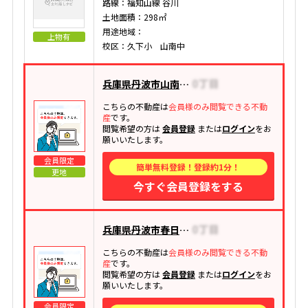
路線：福知山線 谷川
土地面積：298㎡
用途地域：
上物有
校区：久下小 山南中
兵庫県丹波市山南町玉巻
こちらの不動産は
会員様のみ閲覧できる不動
産
です。
閲覧希望の方は
会員登録
または
ログイン
をお
願いいたします。
会員限定
簡単無料登録！登録約1分！
更地
今すぐ会員登録をする
兵庫県丹波市春日町国領
こちらの不動産は
会員様のみ閲覧できる不動
産
です。
閲覧希望の方は
会員登録
または
ログイン
をお
願いいたします。
会員限定