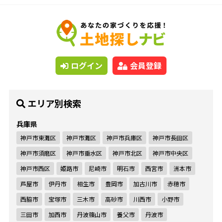
ログイン
会員登録
エリア別検索
兵庫県
神戸市東灘区
神戸市灘区
神戸市兵庫区
神戸市長田区
神戸市須磨区
神戸市垂水区
神戸市北区
神戸市中央区
神戸市西区
姫路市
尼崎市
明石市
西宮市
洲本市
芦屋市
伊丹市
相生市
豊岡市
加古川市
赤穂市
西脇市
宝塚市
三木市
高砂市
川西市
小野市
三田市
加西市
丹波篠山市
養父市
丹波市