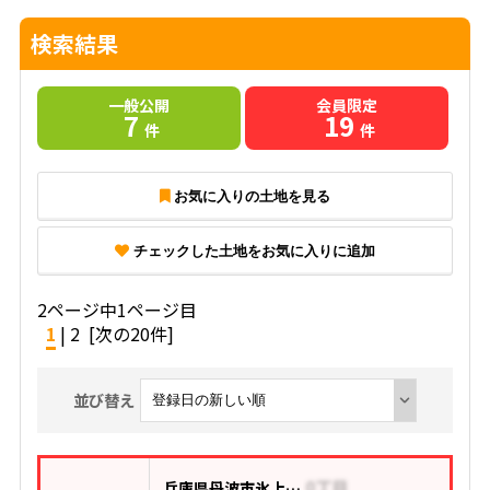
検索結果
一般公開
会員限定
7
19
件
件
お気に入りの土地を見る
チェックした土地をお気に入りに追加
2ページ中1ページ目
1
|
2
[次の20件]
並び替え
兵庫県丹波市氷上町上新庄