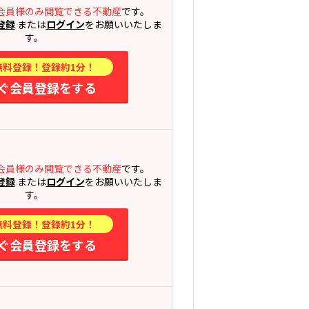
会員様のみ閲覧できる不動産
です。
登録
または
ログイン
をお願いいたしま
す。
無料登録！登録約1分！
ぐ会員登録をする
会員様のみ閲覧できる不動産
です。
登録
または
ログイン
をお願いいたしま
す。
無料登録！登録約1分！
ぐ会員登録をする