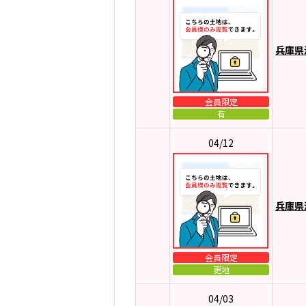
兵庫県
会員限定
有
04/12
兵庫県
会員限定
更地
04/03