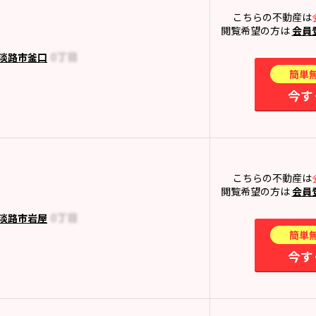
こちらの不動産は
閲覧希望の方は
会員
淡路市釜口
簡単
今す
こちらの不動産は
閲覧希望の方は
会員
淡路市岩屋
簡単
今す