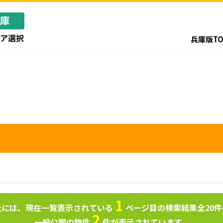
兵庫版TO
1
上には、現在一覧表示されている
ページ目の検索結果全
20
件
2
一般公開の物件
件が表示されています。