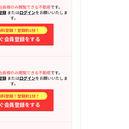
会員様のみ閲覧できる不動産
です。
登録
または
ログイン
をお願いいたしま
す。
無料登録！登録約1分！
ぐ会員登録をする
会員様のみ閲覧できる不動産
です。
登録
または
ログイン
をお願いいたしま
す。
無料登録！登録約1分！
ぐ会員登録をする