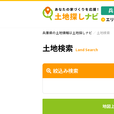
兵庫県の土地情報は土地探しナビ
土地検索
土地検索
Land Search
絞込み検索
地図