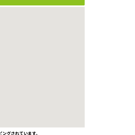
ピングされています。