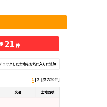
21
定
件
チェックした土地をお気に入りに追加
1
|
2
[次の20件]
交通
土地面積