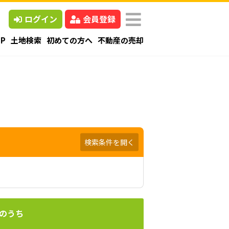
ログイン
会員登録
P
土地検索
初めての方へ
不動産の売却
検索条件を開く
のうち