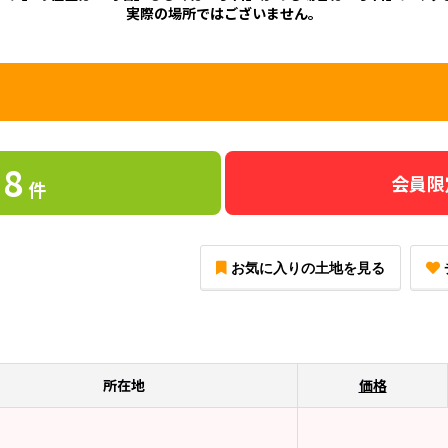
実際の場所ではございません。
8
会員限
件
お気に入りの土地を見る
所在地
価格