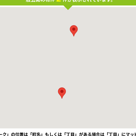
ーク」の位置は「町名」もしくは「丁目」がある場合は「丁目」にマッ