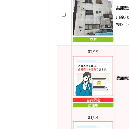
兵庫県
用途地
校区：
空家
02/19
兵庫県
会員限定
居住中
01/14