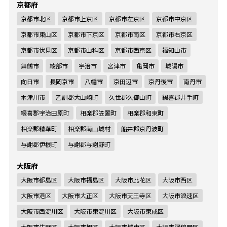
京都府
京都市北区
京都市上京区
京都市左京区
京都市中京区
京都市東山区
京都市下京区
京都市南区
京都市右京区
京都市伏見区
京都市山科区
京都市西京区
福知山市
舞鶴市
綾部市
宇治市
宮津市
亀岡市
城陽市
向日市
長岡京市
八幡市
京田辺市
京丹後市
南丹市
木津川市
乙訓郡大山崎町
久世郡久御山町
綴喜郡井手町
綴喜郡宇治田原町
相楽郡笠置町
相楽郡和束町
相楽郡精華町
相楽郡南山城村
船井郡京丹波町
与謝郡伊根町
与謝郡与謝野町
大阪府
大阪市都島区
大阪市福島区
大阪市此花区
大阪市西区
大阪市港区
大阪市大正区
大阪市天王寺区
大阪市浪速区
大阪市西淀川区
大阪市東淀川区
大阪市東成区
大阪市生野区
大阪市旭区
大阪市城東区
大阪市阿倍野区