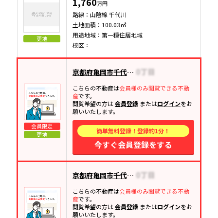
1,760
万円
路線：山陰線 千代川
土地面積：100.03㎡
用途地域：第一種住居地域
更地
校区：
京都府亀岡市千代川町今津
こちらの不動産は
会員様のみ閲覧できる不動
産
です。
閲覧希望の方は
会員登録
または
ログイン
をお
願いいたします。
会員限定
簡単無料登録！登録約1分！
更地
今すぐ会員登録をする
京都府亀岡市千代川町今津
こちらの不動産は
会員様のみ閲覧できる不動
産
です。
閲覧希望の方は
会員登録
または
ログイン
をお
願いいたします。