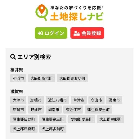
ログイン
会員登録
エリア別検索
福井県
小浜市
大飯郡高浜町
大飯郡おおい町
滋賀県
大津市
彦根市
近江八幡市
草津市
守山市
栗東市
甲賀市
野洲市
湖南市
東近江市
蒲生郡安土町
蒲生郡日野町
蒲生郡竜王町
愛知郡愛荘町
犬上郡豊郷町
犬上郡甲良町
犬上郡多賀町