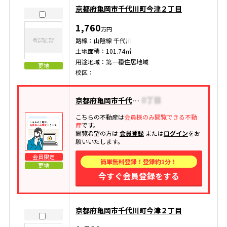
京都府亀岡市千代川町今津２丁目
1,760
万円
路線：山陰線 千代川
土地面積：101.74㎡
用途地域：第一種住居地域
更地
校区：
京都府亀岡市千代川町今津
こちらの不動産は
会員様のみ閲覧できる不動
産
です。
閲覧希望の方は
会員登録
または
ログイン
をお
願いいたします。
会員限定
簡単無料登録！登録約1分！
更地
今すぐ会員登録をする
京都府亀岡市千代川町今津２丁目