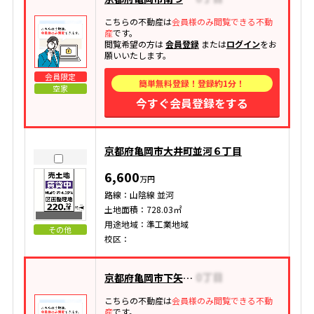
こちらの不動産は
会員様のみ閲覧できる不動
産
です。
閲覧希望の方は
会員登録
または
ログイン
をお
願いいたします。
会員限定
簡単無料登録！登録約1分！
空家
今すぐ会員登録をする
京都府亀岡市大井町並河６丁目
6,600
万円
路線：山陰線 並河
土地面積：728.03㎡
用途地域：準工業地域
その他
校区：
京都府亀岡市下矢田町
こちらの不動産は
会員様のみ閲覧できる不動
産
です。