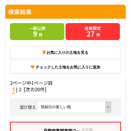
検索結果
一般公開
会員限定
9
27
件
件
お気に入りの土地を見る
チェックした土地をお気に入りに追加
2ページ中1ページ目
1
|
2
[次の20件]
並び替え
京都府亀岡市南つつじケ丘桜台