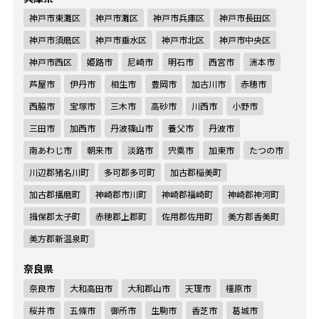
神戸市東灘区
神戸市灘区
神戸市兵庫区
神戸市長田区
神戸市須磨区
神戸市垂水区
神戸市北区
神戸市中央区
神戸市西区
姫路市
尼崎市
明石市
西宮市
洲本市
芦屋市
伊丹市
相生市
豊岡市
加古川市
赤穂市
西脇市
宝塚市
三木市
高砂市
川西市
小野市
三田市
加西市
丹波篠山市
養父市
丹波市
南あわじ市
朝来市
淡路市
宍粟市
加東市
たつの市
川辺郡猪名川町
多可郡多可町
加古郡稲美町
加古郡播磨町
神崎郡市川町
神崎郡福崎町
神崎郡神河町
揖保郡太子町
赤穂郡上郡町
佐用郡佐用町
美方郡香美町
美方郡新温泉町
奈良県
奈良市
大和高田市
大和郡山市
天理市
橿原市
桜井市
五條市
御所市
生駒市
香芝市
葛城市