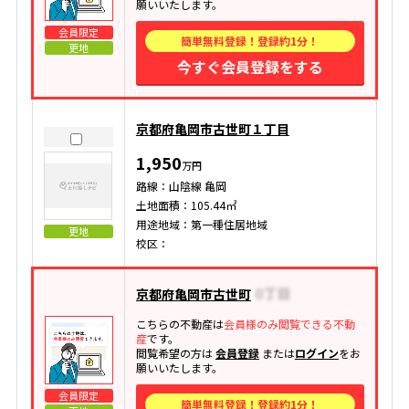
願いいたします。
会員限定
簡単無料登録！登録約1分！
更地
今すぐ会員登録をする
京都府亀岡市古世町１丁目
1,950
万円
路線：山陰線 亀岡
土地面積：105.44㎡
用途地域：第一種住居地域
更地
校区：
京都府亀岡市古世町
こちらの不動産は
会員様のみ閲覧できる不動
産
です。
閲覧希望の方は
会員登録
または
ログイン
をお
願いいたします。
会員限定
簡単無料登録！登録約1分！