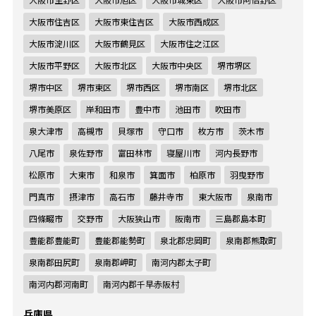
大阪市住吉区
大阪市東住吉区
大阪市西成区
大阪市淀川区
大阪市鶴見区
大阪市住之江区
大阪市平野区
大阪市北区
大阪市中央区
堺市堺区
堺市中区
堺市東区
堺市西区
堺市南区
堺市北区
堺市美原区
岸和田市
豊中市
池田市
吹田市
泉大津市
高槻市
貝塚市
守口市
枚方市
茨木市
八尾市
泉佐野市
富田林市
寝屋川市
河内長野市
松原市
大東市
和泉市
箕面市
柏原市
羽曳野市
門真市
摂津市
高石市
藤井寺市
東大阪市
泉南市
四條畷市
交野市
大阪狭山市
阪南市
三島郡島本町
豊能郡豊能町
豊能郡能勢町
泉北郡忠岡町
泉南郡熊取町
泉南郡田尻町
泉南郡岬町
南河内郡太子町
南河内郡河南町
南河内郡千早赤阪村
兵庫県