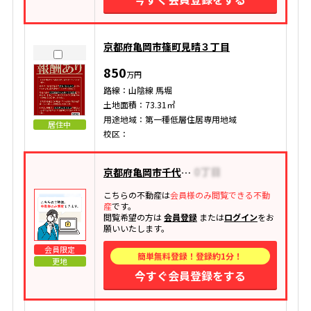
京都府亀岡市篠町見晴３丁目
850
万円
路線：山陰線 馬堀
土地面積：73.31㎡
用途地域：第一種低層住居専用地域
居住中
校区：
京都府亀岡市千代川町今津
こちらの不動産は
会員様のみ閲覧できる不動
産
です。
閲覧希望の方は
会員登録
または
ログイン
をお
願いいたします。
会員限定
簡単無料登録！登録約1分！
更地
今すぐ会員登録をする