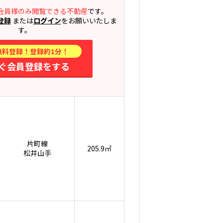
会員様のみ閲覧できる不動産
です。
登録
または
ログイン
をお願いいたしま
す。
無料登録！登録約1分！
ぐ会員登録をする
片町線
205.9㎡
松井山手