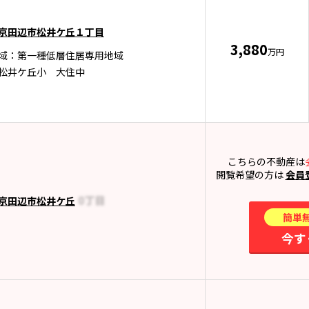
京田辺市松井ケ丘１丁目
3,880
万円
域：第一種低層住居専用地域
松井ケ丘小 大住中
こちらの不動産は
閲覧希望の方は
会員
京田辺市松井ケ丘
簡単
今す