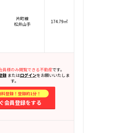
片町線
174.79㎡
松井山手
会員様のみ閲覧できる不動産
です。
登録
または
ログイン
をお願いいたしま
す。
無料登録！登録約1分！
ぐ会員登録をする