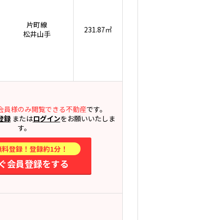
片町線
231.87㎡
松井山手
会員様のみ閲覧できる不動産
です。
登録
または
ログイン
をお願いいたしま
す。
無料登録！登録約1分！
ぐ会員登録をする