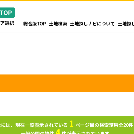
総合版TOP
土地検索
土地探しナビについて
土地探
1
上には、現在一覧表示されている
ページ目の検索結果全
20
件
4
一般公開の物件
件が表示されています。