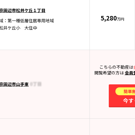
京田辺市松井ケ丘１丁目
5,280
万円
域：第一種低層住居専用地域
松井ケ丘小 大住中
こちらの不動産は
閲覧希望の方は
会員
京田辺市山手東
簡単
今す