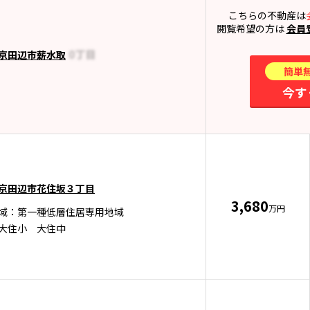
こちらの不動産は
閲覧希望の方は
会員
京田辺市薪水取
簡単
今す
京田辺市花住坂３丁目
3,680
万円
域：第一種低層住居専用地域
大住小 大住中