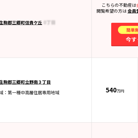
こちらの不動産は
閲覧希望の方は
会員
生駒郡三郷町信貴ケ丘
簡単
今す
生駒郡三郷町立野南３丁目
540
万円
域：第一種中高層住居専用地域