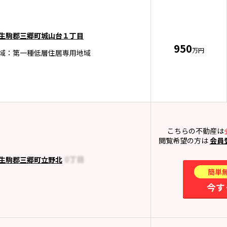
生駒郡三郷町城山台１丁目
950
万円
域：第一種低層住居専用地域
こちらの不動産は
閲覧希望の方は
会員
生駒郡三郷町立野北
簡単
今す