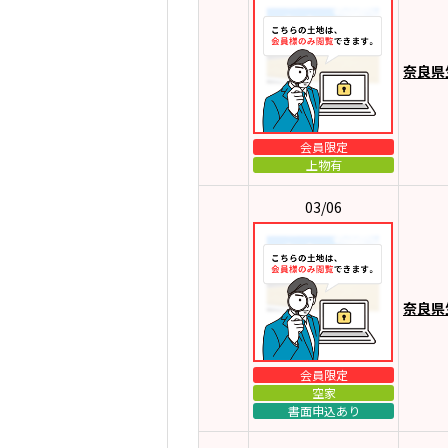
奈良県
会員限定
上物有
03/06
奈良県
会員限定
空家
書面申込あり