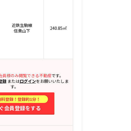
近鉄生駒線
240.85㎡
信貴山下
会員様のみ閲覧できる不動産
です。
登録
または
ログイン
をお願いいたしま
す。
無料登録！登録約1分！
ぐ会員登録をする