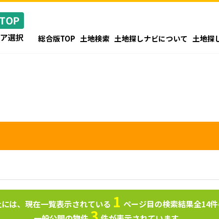
総合版TOP
土地検索
土地探しナビについて
土地探
1
上には、現在一覧表示されている
ページ目の検索結果全
14
件
3
一般公開の物件
件が表示されています。