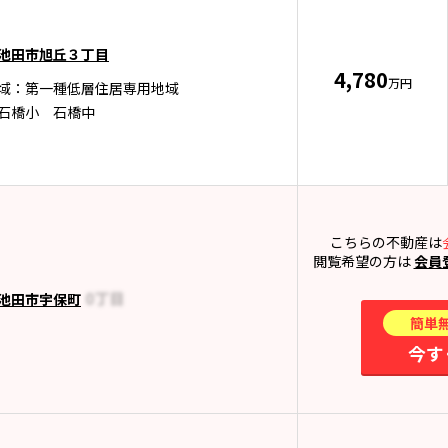
池田市旭丘３丁目
4,780
万円
域：第一種低層住居専用地域
石橋小 石橋中
こちらの不動産は
閲覧希望の方は
会員
池田市宇保町
簡単
今す