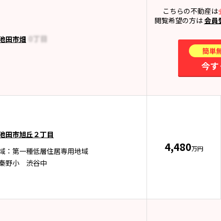
こちらの不動産は
閲覧希望の方は
会員
池田市畑
簡単
今す
池田市旭丘２丁目
4,480
万円
域：第一種低層住居専用地域
秦野小 渋谷中