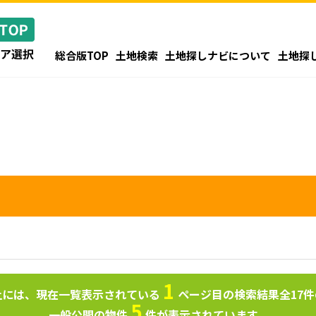
総合版TOP
土地検索
土地探しナビについて
土地探
1
上には、現在一覧表示されている
ページ目の検索結果全
17
件
5
一般公開の物件
件が表示されています。