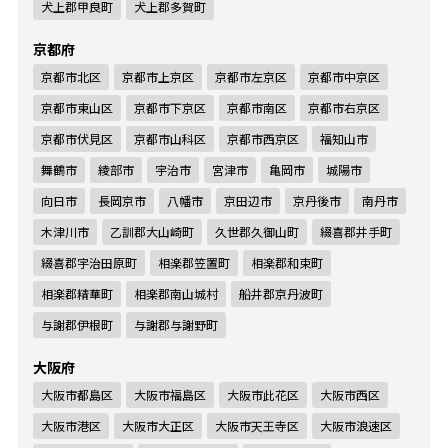
犬上郡甲良町
犬上郡多賀町
京都府
京都市北区
京都市上京区
京都市左京区
京都市中京区
京都市東山区
京都市下京区
京都市南区
京都市右京区
京都市伏見区
京都市山科区
京都市西京区
福知山市
舞鶴市
綾部市
宇治市
宮津市
亀岡市
城陽市
向日市
長岡京市
八幡市
京田辺市
京丹後市
南丹市
木津川市
乙訓郡大山崎町
久世郡久御山町
綴喜郡井手町
綴喜郡宇治田原町
相楽郡笠置町
相楽郡和束町
相楽郡精華町
相楽郡南山城村
船井郡京丹波町
与謝郡伊根町
与謝郡与謝野町
大阪府
大阪市都島区
大阪市福島区
大阪市此花区
大阪市西区
大阪市港区
大阪市大正区
大阪市天王寺区
大阪市浪速区