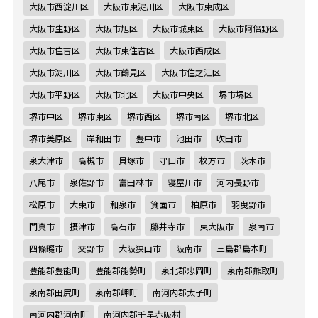
大阪市西淀川区
大阪市東淀川区
大阪市東成区
大阪市生野区
大阪市旭区
大阪市城東区
大阪市阿倍野区
大阪市住吉区
大阪市東住吉区
大阪市西成区
大阪市淀川区
大阪市鶴見区
大阪市住之江区
大阪市平野区
大阪市北区
大阪市中央区
堺市堺区
堺市中区
堺市東区
堺市西区
堺市南区
堺市北区
堺市美原区
岸和田市
豊中市
池田市
吹田市
泉大津市
高槻市
貝塚市
守口市
枚方市
茨木市
八尾市
泉佐野市
富田林市
寝屋川市
河内長野市
松原市
大東市
和泉市
箕面市
柏原市
羽曳野市
門真市
摂津市
高石市
藤井寺市
東大阪市
泉南市
四條畷市
交野市
大阪狭山市
阪南市
三島郡島本町
豊能郡豊能町
豊能郡能勢町
泉北郡忠岡町
泉南郡熊取町
泉南郡田尻町
泉南郡岬町
南河内郡太子町
南河内郡河南町
南河内郡千早赤阪村