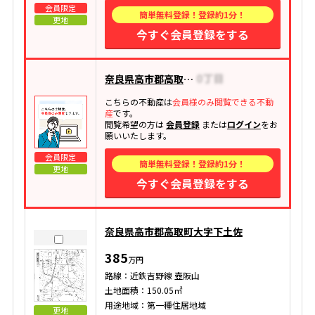
会員限定
簡単無料登録！登録約1分！
更地
今すぐ会員登録をする
奈良県高市郡高取町大字清水谷
こちらの不動産は
会員様のみ閲覧できる不動
産
です。
閲覧希望の方は
会員登録
または
ログイン
をお
願いいたします。
会員限定
簡単無料登録！登録約1分！
更地
今すぐ会員登録をする
奈良県高市郡高取町大字下土佐
385
万円
路線：近鉄吉野線 壺阪山
土地面積：150.05㎡
用途地域：第一種住居地域
更地