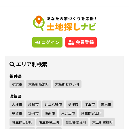
ログイン
会員登録
エリア別検索
福井県
小浜市
大飯郡高浜町
大飯郡おおい町
滋賀県
大津市
彦根市
近江八幡市
草津市
守山市
栗東市
甲賀市
野洲市
湖南市
東近江市
蒲生郡安土町
蒲生郡日野町
蒲生郡竜王町
愛知郡愛荘町
犬上郡豊郷町