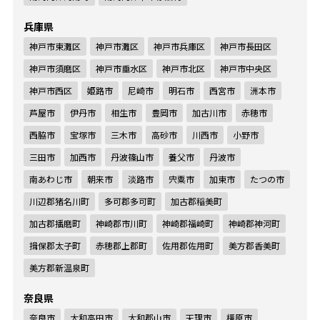
兵庫県
神戸市東灘区
神戸市灘区
神戸市兵庫区
神戸市長田区
神戸市須磨区
神戸市垂水区
神戸市北区
神戸市中央区
神戸市西区
姫路市
尼崎市
明石市
西宮市
洲本市
芦屋市
伊丹市
相生市
豊岡市
加古川市
赤穂市
西脇市
宝塚市
三木市
高砂市
川西市
小野市
三田市
加西市
丹波篠山市
養父市
丹波市
南あわじ市
朝来市
淡路市
宍粟市
加東市
たつの市
川辺郡猪名川町
多可郡多可町
加古郡稲美町
加古郡播磨町
神崎郡市川町
神崎郡福崎町
神崎郡神河町
揖保郡太子町
赤穂郡上郡町
佐用郡佐用町
美方郡香美町
美方郡新温泉町
奈良県
奈良市
大和高田市
大和郡山市
天理市
橿原市