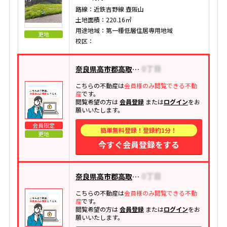
路線：近鉄吉野線 壺阪山
土地面積：220.16㎡
用途地域：第一種低層住居専用地域
更地
校区：
奈良県高市郡高取町大字清水谷
こちらの不動産は
会員様のみ閲覧できる不動
産
です。
閲覧希望の方は
会員登録
または
ログイン
をお
願いいたします。
会員限定
簡単無料登録！登録約1分！
更地
今すぐ会員登録をする
奈良県高市郡高取町大字越智
こちらの不動産は
会員様のみ閲覧できる不動
産
です。
閲覧希望の方は
会員登録
または
ログイン
をお
願いいたします。