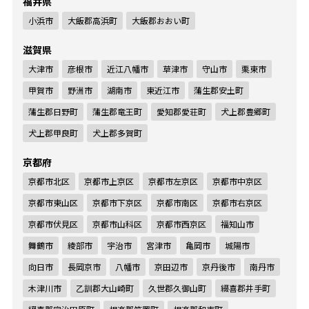
福井県
小浜市
大飯郡高浜町
大飯郡おおい町
滋賀県
大津市
彦根市
近江八幡市
草津市
守山市
栗東市
甲賀市
野洲市
湖南市
東近江市
蒲生郡安土町
蒲生郡日野町
蒲生郡竜王町
愛知郡愛荘町
犬上郡豊郷町
犬上郡甲良町
犬上郡多賀町
京都府
京都市北区
京都市上京区
京都市左京区
京都市中京区
京都市東山区
京都市下京区
京都市南区
京都市右京区
京都市伏見区
京都市山科区
京都市西京区
福知山市
舞鶴市
綾部市
宇治市
宮津市
亀岡市
城陽市
向日市
長岡京市
八幡市
京田辺市
京丹後市
南丹市
木津川市
乙訓郡大山崎町
久世郡久御山町
綴喜郡井手町