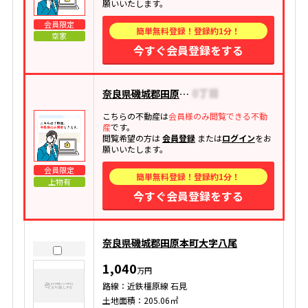
願いいたします。
会員限定
簡単無料登録！登録約1分！
空家
今すぐ会員登録をする
奈良県磯城郡田原本町大字西竹田
こちらの不動産は
会員様のみ閲覧できる不動
産
です。
閲覧希望の方は
会員登録
または
ログイン
をお
願いいたします。
会員限定
簡単無料登録！登録約1分！
上物有
今すぐ会員登録をする
奈良県磯城郡田原本町大字八尾
1,040
万円
路線：近鉄橿原線 石見
土地面積：205.06㎡