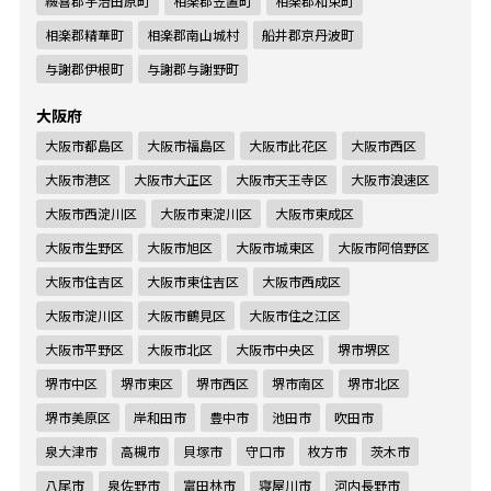
綴喜郡宇治田原町
相楽郡笠置町
相楽郡和束町
相楽郡精華町
相楽郡南山城村
船井郡京丹波町
与謝郡伊根町
与謝郡与謝野町
大阪府
大阪市都島区
大阪市福島区
大阪市此花区
大阪市西区
大阪市港区
大阪市大正区
大阪市天王寺区
大阪市浪速区
大阪市西淀川区
大阪市東淀川区
大阪市東成区
大阪市生野区
大阪市旭区
大阪市城東区
大阪市阿倍野区
大阪市住吉区
大阪市東住吉区
大阪市西成区
大阪市淀川区
大阪市鶴見区
大阪市住之江区
大阪市平野区
大阪市北区
大阪市中央区
堺市堺区
堺市中区
堺市東区
堺市西区
堺市南区
堺市北区
堺市美原区
岸和田市
豊中市
池田市
吹田市
泉大津市
高槻市
貝塚市
守口市
枚方市
茨木市
八尾市
泉佐野市
富田林市
寝屋川市
河内長野市