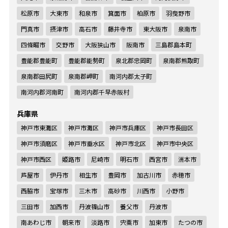
松原市
大東市
和泉市
箕面市
柏原市
羽曳野市
門真市
摂津市
高石市
藤井寺市
東大阪市
泉南市
四條畷市
交野市
大阪狭山市
阪南市
三島郡島本町
豊能郡豊能町
豊能郡能勢町
泉北郡忠岡町
泉南郡熊取町
泉南郡田尻町
泉南郡岬町
南河内郡太子町
南河内郡河南町
南河内郡千早赤阪村
兵庫県
神戸市東灘区
神戸市灘区
神戸市兵庫区
神戸市長田区
神戸市須磨区
神戸市垂水区
神戸市北区
神戸市中央区
神戸市西区
姫路市
尼崎市
明石市
西宮市
洲本市
芦屋市
伊丹市
相生市
豊岡市
加古川市
赤穂市
西脇市
宝塚市
三木市
高砂市
川西市
小野市
三田市
加西市
丹波篠山市
養父市
丹波市
南あわじ市
朝来市
淡路市
宍粟市
加東市
たつの市