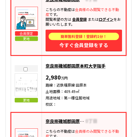
こちらの不動産は
会員様のみ閲覧できる不動
産
です。
閲覧希望の方は
会員登録
または
ログイン
をお
願いいたします。
会員限定
簡単無料登録！登録約1分！
更地
今すぐ会員登録をする
奈良県磯城郡田原本町大字阪手
2,980
万円
路線：近鉄橿原線 田原本
土地面積：409.49㎡
用途地域：第一種住居地域
更地
校区：
奈良県磯城郡田原本町大字黒田
こちらの不動産は
会員様のみ閲覧できる不動
産
です。