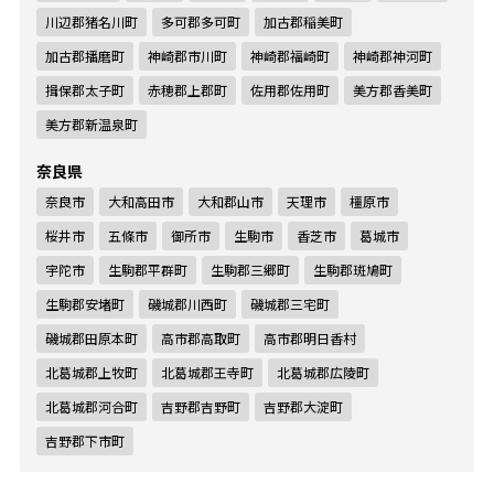
川辺郡猪名川町
多可郡多可町
加古郡稲美町
加古郡播磨町
神崎郡市川町
神崎郡福崎町
神崎郡神河町
揖保郡太子町
赤穂郡上郡町
佐用郡佐用町
美方郡香美町
美方郡新温泉町
奈良県
奈良市
大和高田市
大和郡山市
天理市
橿原市
桜井市
五條市
御所市
生駒市
香芝市
葛城市
宇陀市
生駒郡平群町
生駒郡三郷町
生駒郡斑鳩町
生駒郡安堵町
磯城郡川西町
磯城郡三宅町
磯城郡田原本町
高市郡高取町
高市郡明日香村
北葛城郡上牧町
北葛城郡王寺町
北葛城郡広陵町
北葛城郡河合町
吉野郡吉野町
吉野郡大淀町
吉野郡下市町