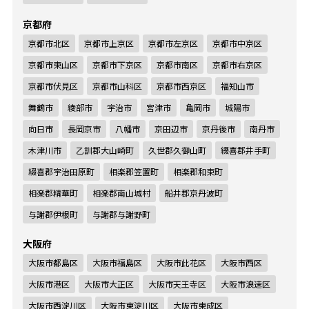
京都府
京都市北区
京都市上京区
京都市左京区
京都市中京区
京都市東山区
京都市下京区
京都市南区
京都市右京区
京都市伏見区
京都市山科区
京都市西京区
福知山市
舞鶴市
綾部市
宇治市
宮津市
亀岡市
城陽市
向日市
長岡京市
八幡市
京田辺市
京丹後市
南丹市
木津川市
乙訓郡大山崎町
久世郡久御山町
綴喜郡井手町
綴喜郡宇治田原町
相楽郡笠置町
相楽郡和束町
相楽郡精華町
相楽郡南山城村
船井郡京丹波町
与謝郡伊根町
与謝郡与謝野町
大阪府
大阪市都島区
大阪市福島区
大阪市此花区
大阪市西区
大阪市港区
大阪市大正区
大阪市天王寺区
大阪市浪速区
大阪市西淀川区
大阪市東淀川区
大阪市東成区