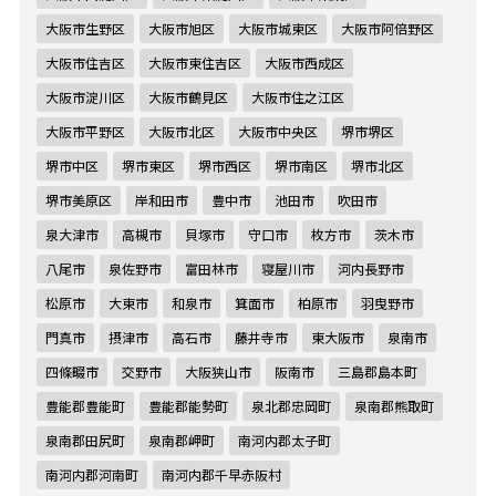
大阪市生野区
大阪市旭区
大阪市城東区
大阪市阿倍野区
大阪市住吉区
大阪市東住吉区
大阪市西成区
大阪市淀川区
大阪市鶴見区
大阪市住之江区
大阪市平野区
大阪市北区
大阪市中央区
堺市堺区
堺市中区
堺市東区
堺市西区
堺市南区
堺市北区
堺市美原区
岸和田市
豊中市
池田市
吹田市
泉大津市
高槻市
貝塚市
守口市
枚方市
茨木市
八尾市
泉佐野市
富田林市
寝屋川市
河内長野市
松原市
大東市
和泉市
箕面市
柏原市
羽曳野市
門真市
摂津市
高石市
藤井寺市
東大阪市
泉南市
四條畷市
交野市
大阪狭山市
阪南市
三島郡島本町
豊能郡豊能町
豊能郡能勢町
泉北郡忠岡町
泉南郡熊取町
泉南郡田尻町
泉南郡岬町
南河内郡太子町
南河内郡河南町
南河内郡千早赤阪村