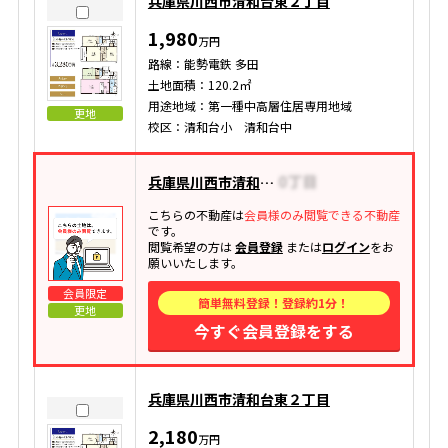
兵庫県川西市清和台東２丁目
1,980
万円
路線：能勢電鉄 多田
土地面積：120.2㎡
用途地域：第一種中高層住居専用地域
更地
校区：清和台小 清和台中
兵庫県川西市清和台東
こちらの不動産は
会員様のみ閲覧できる不動産
です。
閲覧希望の方は
会員登録
または
ログイン
をお
願いいたします。
会員限定
簡単無料登録！登録約1分！
更地
今すぐ会員登録をする
兵庫県川西市清和台東２丁目
2,180
万円