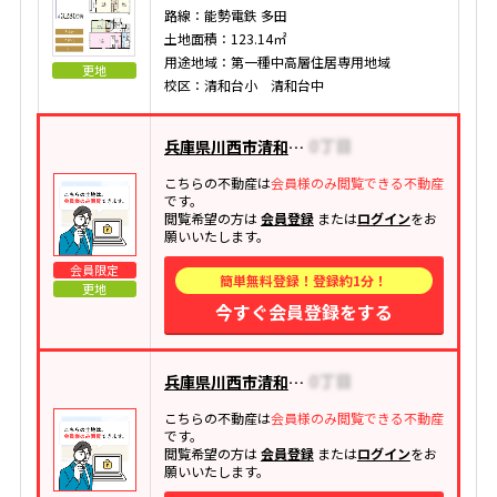
路線：能勢電鉄 多田
土地面積：123.14㎡
用途地域：第一種中高層住居専用地域
更地
校区：清和台小 清和台中
兵庫県川西市清和台東
こちらの不動産は
会員様のみ閲覧できる不動産
です。
閲覧希望の方は
会員登録
または
ログイン
をお
願いいたします。
会員限定
簡単無料登録！登録約1分！
更地
今すぐ会員登録をする
兵庫県川西市清和台東
こちらの不動産は
会員様のみ閲覧できる不動産
です。
閲覧希望の方は
会員登録
または
ログイン
をお
願いいたします。