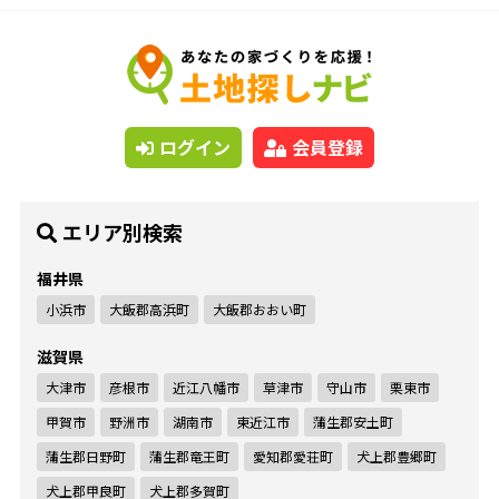
ログイン
会員登録
エリア別検索
福井県
小浜市
大飯郡高浜町
大飯郡おおい町
滋賀県
大津市
彦根市
近江八幡市
草津市
守山市
栗東市
甲賀市
野洲市
湖南市
東近江市
蒲生郡安土町
蒲生郡日野町
蒲生郡竜王町
愛知郡愛荘町
犬上郡豊郷町
犬上郡甲良町
犬上郡多賀町