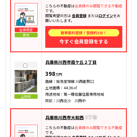
こちらの不動産は
会員様のみ閲覧できる不動産
です。
閲覧希望の方は
会員登録
または
ログイン
をお
願いいたします。
会員限定
簡単無料登録！登録約1分！
更地
今すぐ会員登録をする
兵庫県川西市霞ケ丘２丁目
398
万円
路線：阪急宝塚線 川西能勢口
土地面積：44.36㎡
用途地域：第一種低層住居専用地域
上物有
校区：川西北小 川西中
兵庫県川西市大和西
こちらの不動産は
会員様のみ閲覧できる不動産
です。