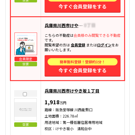
空家
今すぐ会員登録をする
兵庫県川西市けやき坂
こちらの不動産は
会員様のみ閲覧できる不動産
です。
閲覧希望の方は
会員登録
または
ログイン
をお
願いいたします。
会員限定
簡単無料登録！登録約1分！
空家
今すぐ会員登録をする
兵庫県川西市けやき坂１丁目
1,918
万円
路線：阪急宝塚線 川西能勢口
土地面積：226.78㎡
用途地域：第一種低層住居専用地域
空家
校区：けやき坂小 清和台中