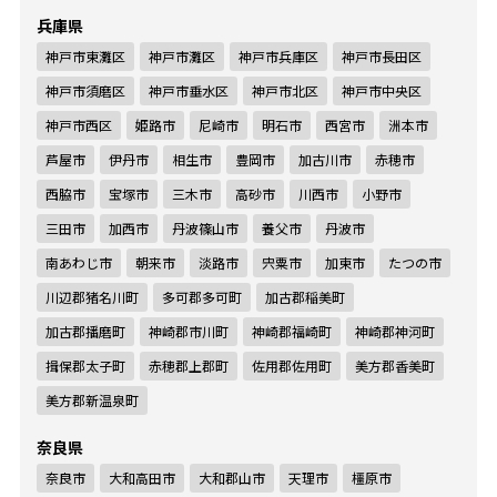
兵庫県
神戸市東灘区
神戸市灘区
神戸市兵庫区
神戸市長田区
神戸市須磨区
神戸市垂水区
神戸市北区
神戸市中央区
神戸市西区
姫路市
尼崎市
明石市
西宮市
洲本市
芦屋市
伊丹市
相生市
豊岡市
加古川市
赤穂市
西脇市
宝塚市
三木市
高砂市
川西市
小野市
三田市
加西市
丹波篠山市
養父市
丹波市
南あわじ市
朝来市
淡路市
宍粟市
加東市
たつの市
川辺郡猪名川町
多可郡多可町
加古郡稲美町
加古郡播磨町
神崎郡市川町
神崎郡福崎町
神崎郡神河町
揖保郡太子町
赤穂郡上郡町
佐用郡佐用町
美方郡香美町
美方郡新温泉町
奈良県
奈良市
大和高田市
大和郡山市
天理市
橿原市