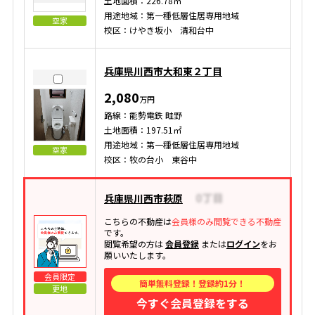
土地面積：226.78㎡
用途地域：第一種低層住居専用地域
空家
校区：けやき坂小 清和台中
兵庫県川西市大和東２丁目
2,080
万円
路線：能勢電鉄 畦野
土地面積：197.51㎡
用途地域：第一種低層住居専用地域
空家
校区：牧の台小 東谷中
兵庫県川西市萩原
こちらの不動産は
会員様のみ閲覧できる不動産
です。
閲覧希望の方は
会員登録
または
ログイン
をお
願いいたします。
会員限定
簡単無料登録！登録約1分！
更地
今すぐ会員登録をする