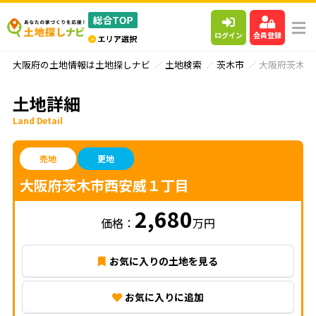
ログイン
会員登録
大阪府の土地情報は土地探しナビ
土地検索
茨木市
大阪府茨木市
土地詳細
Land Detail
売地
更地
大阪府茨木市西安威１丁目
2,680
価格：
万円
お気に入りの土地を見る
お気に入りに追加