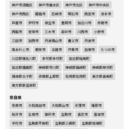
神戸市須磨区
神戸市垂水区
神戸市北区
神戸市中央区
神戸市西区
姫路市
尼崎市
明石市
西宮市
洲本市
芦屋市
伊丹市
相生市
豊岡市
加古川市
赤穂市
西脇市
宝塚市
三木市
高砂市
川西市
小野市
三田市
加西市
丹波篠山市
養父市
丹波市
南あわじ市
朝来市
淡路市
宍粟市
加東市
たつの市
川辺郡猪名川町
多可郡多可町
加古郡稲美町
加古郡播磨町
神崎郡市川町
神崎郡福崎町
神崎郡神河町
揖保郡太子町
赤穂郡上郡町
佐用郡佐用町
美方郡香美町
美方郡新温泉町
奈良県
奈良市
大和高田市
大和郡山市
天理市
橿原市
桜井市
五條市
御所市
生駒市
香芝市
葛城市
宇陀市
生駒郡平群町
生駒郡三郷町
生駒郡斑鳩町