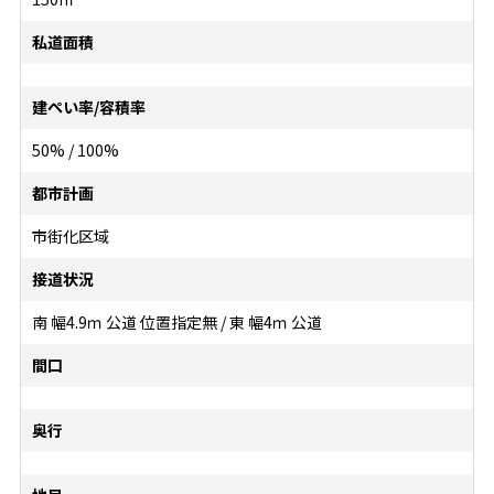
私道面積
建ぺい率/容積率
50% / 100%
都市計画
市街化区域
接道状況
南 幅4.9ｍ 公道 位置指定無 / 東 幅4ｍ 公道
間口
奥行