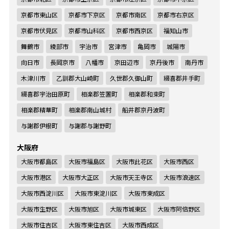
京都市東山区
京都市下京区
京都市南区
京都市右京区
京都市伏見区
京都市山科区
京都市西京区
福知山市
舞鶴市
綾部市
宇治市
宮津市
亀岡市
城陽市
向日市
長岡京市
八幡市
京田辺市
京丹後市
南丹市
木津川市
乙訓郡大山崎町
久世郡久御山町
綴喜郡井手町
綴喜郡宇治田原町
相楽郡笠置町
相楽郡和束町
相楽郡精華町
相楽郡南山城村
船井郡京丹波町
与謝郡伊根町
与謝郡与謝野町
大阪府
大阪市都島区
大阪市福島区
大阪市此花区
大阪市西区
大阪市港区
大阪市大正区
大阪市天王寺区
大阪市浪速区
大阪市西淀川区
大阪市東淀川区
大阪市東成区
大阪市生野区
大阪市旭区
大阪市城東区
大阪市阿倍野区
大阪市住吉区
大阪市東住吉区
大阪市西成区