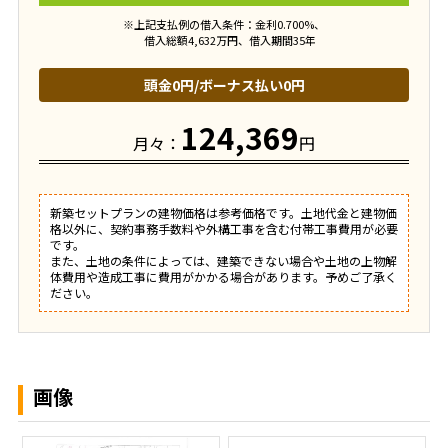
※上記支払例の借入条件：金利0.700%、
借入総額
4,632
万円、借入期間35年
頭金
0円
/ボーナス払い
0円
124,369
月々：
円
新築セットプランの建物価格は参考価格です。土地代金と建物価
格以外に、契約事務手数料や外構工事を含む付帯工事費用が必要
です。
また、土地の条件によっては、建築できない場合や土地の上物解
体費用や造成工事に費用がかかる場合があります。予めご了承く
ださい。
画像