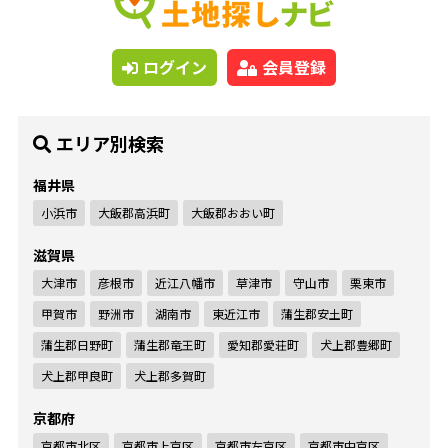
ログイン
会員登録
エリア別検索
福井県
小浜市
大飯郡高浜町
大飯郡おおい町
滋賀県
大津市
彦根市
近江八幡市
草津市
守山市
栗東市
甲賀市
野洲市
湖南市
東近江市
蒲生郡安土町
蒲生郡日野町
蒲生郡竜王町
愛知郡愛荘町
犬上郡豊郷町
犬上郡甲良町
犬上郡多賀町
京都府
京都市北区
京都市上京区
京都市左京区
京都市中京区