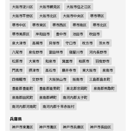
大阪市淀川区
大阪市鶴見区
大阪市住之江区
大阪市平野区
大阪市北区
大阪市中央区
堺市堺区
堺市中区
堺市東区
堺市西区
堺市南区
堺市北区
堺市美原区
岸和田市
豊中市
池田市
吹田市
泉大津市
高槻市
貝塚市
守口市
枚方市
茨木市
八尾市
泉佐野市
富田林市
寝屋川市
河内長野市
松原市
大東市
和泉市
箕面市
柏原市
羽曳野市
門真市
摂津市
高石市
藤井寺市
東大阪市
泉南市
四條畷市
交野市
大阪狭山市
阪南市
三島郡島本町
豊能郡豊能町
豊能郡能勢町
泉北郡忠岡町
泉南郡熊取町
泉南郡田尻町
泉南郡岬町
南河内郡太子町
南河内郡河南町
南河内郡千早赤阪村
兵庫県
神戸市東灘区
神戸市灘区
神戸市兵庫区
神戸市長田区