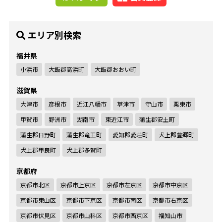
エリア別検索
福井県
小浜市
大飯郡高浜町
大飯郡おおい町
滋賀県
大津市
彦根市
近江八幡市
草津市
守山市
栗東市
甲賀市
野洲市
湖南市
東近江市
蒲生郡安土町
蒲生郡日野町
蒲生郡竜王町
愛知郡愛荘町
犬上郡豊郷町
犬上郡甲良町
犬上郡多賀町
京都府
京都市北区
京都市上京区
京都市左京区
京都市中京区
京都市東山区
京都市下京区
京都市南区
京都市右京区
京都市伏見区
京都市山科区
京都市西京区
福知山市