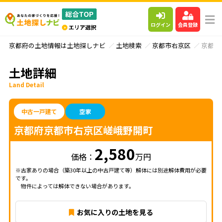
ログイン
会員登録
京都府の土地情報は土地探しナビ
土地検索
京都市右京区
京都府
土地詳細
Land Detail
中古一戸建て
空家
京都府京都市右京区嵯峨野開町
2,580
価格：
万円
※古家ありの場合（築30年以上の中古戸建て等）解体には別途解体費用が必要
です。
物件によっては解体できない場合があります。
お気に入りの土地を見る