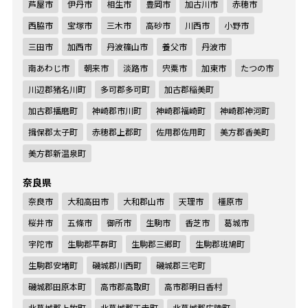
芦屋市
伊丹市
相生市
豊岡市
加古川市
赤穂市
西脇市
宝塚市
三木市
高砂市
川西市
小野市
三田市
加西市
丹波篠山市
養父市
丹波市
南あわじ市
朝来市
淡路市
宍粟市
加東市
たつの市
川辺郡猪名川町
多可郡多可町
加古郡稲美町
加古郡播磨町
神崎郡市川町
神崎郡福崎町
神崎郡神河町
揖保郡太子町
赤穂郡上郡町
佐用郡佐用町
美方郡香美町
美方郡新温泉町
奈良県
奈良市
大和高田市
大和郡山市
天理市
橿原市
桜井市
五條市
御所市
生駒市
香芝市
葛城市
宇陀市
生駒郡平群町
生駒郡三郷町
生駒郡斑鳩町
生駒郡安堵町
磯城郡川西町
磯城郡三宅町
磯城郡田原本町
高市郡高取町
高市郡明日香村
北葛城郡上牧町
北葛城郡王寺町
北葛城郡広陵町