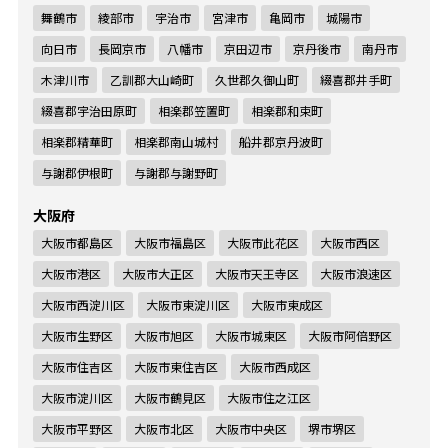
舞鶴市
綾部市
宇治市
宮津市
亀岡市
城陽市
向日市
長岡京市
八幡市
京田辺市
京丹後市
南丹市
木津川市
乙訓郡大山崎町
久世郡久御山町
綴喜郡井手町
綴喜郡宇治田原町
相楽郡笠置町
相楽郡和束町
相楽郡精華町
相楽郡南山城村
船井郡京丹波町
与謝郡伊根町
与謝郡与謝野町
大阪府
大阪市都島区
大阪市福島区
大阪市此花区
大阪市西区
大阪市港区
大阪市大正区
大阪市天王寺区
大阪市浪速区
大阪市西淀川区
大阪市東淀川区
大阪市東成区
大阪市生野区
大阪市旭区
大阪市城東区
大阪市阿倍野区
大阪市住吉区
大阪市東住吉区
大阪市西成区
大阪市淀川区
大阪市鶴見区
大阪市住之江区
大阪市平野区
大阪市北区
大阪市中央区
堺市堺区