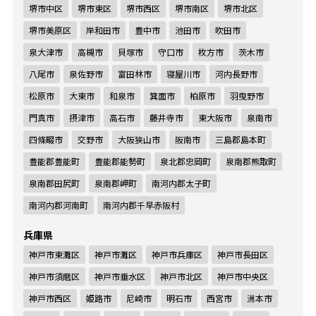
堺市中区
堺市東区
堺市西区
堺市南区
堺市北区
堺市美原区
岸和田市
豊中市
池田市
吹田市
泉大津市
高槻市
貝塚市
守口市
枚方市
茨木市
八尾市
泉佐野市
富田林市
寝屋川市
河内長野市
松原市
大東市
和泉市
箕面市
柏原市
羽曳野市
門真市
摂津市
高石市
藤井寺市
東大阪市
泉南市
四條畷市
交野市
大阪狭山市
阪南市
三島郡島本町
豊能郡豊能町
豊能郡能勢町
泉北郡忠岡町
泉南郡熊取町
泉南郡田尻町
泉南郡岬町
南河内郡太子町
南河内郡河南町
南河内郡千早赤阪村
兵庫県
神戸市東灘区
神戸市灘区
神戸市兵庫区
神戸市長田区
神戸市須磨区
神戸市垂水区
神戸市北区
神戸市中央区
神戸市西区
姫路市
尼崎市
明石市
西宮市
洲本市