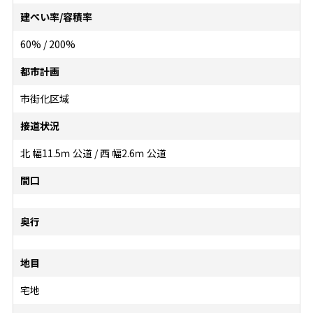
建ぺい率/容積率
60% / 200%
都市計画
市街化区域
接道状況
北 幅11.5ｍ 公道 / 西 幅2.6ｍ 公道
間口
奥行
地目
宅地