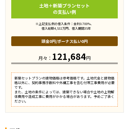
土地＋新築プランセット
の支払い例
※上記支払例の借入条件：金利0.700%、
借入総額
4,532
万円、借入期間35年
頭金
0円
/ボーナス払い
0円
121,684
月々：
円
新築セットプランの建物価格は参考価格です。土地代金と建物価
格以外に、契約事務手数料や外構工事を含む付帯工事費用が必要
です。
また、土地の条件によっては、建築できない場合や土地の上物解
体費用や造成工事に費用がかかる場合があります。予めご了承く
ださい。