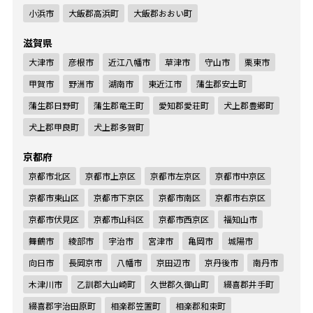
小浜市
大飯郡高浜町
大飯郡おおい町
滋賀県
大津市
彦根市
近江八幡市
草津市
守山市
栗東市
甲賀市
野洲市
湖南市
東近江市
蒲生郡安土町
蒲生郡日野町
蒲生郡竜王町
愛知郡愛荘町
犬上郡豊郷町
犬上郡甲良町
犬上郡多賀町
京都府
京都市北区
京都市上京区
京都市左京区
京都市中京区
京都市東山区
京都市下京区
京都市南区
京都市右京区
京都市伏見区
京都市山科区
京都市西京区
福知山市
舞鶴市
綾部市
宇治市
宮津市
亀岡市
城陽市
向日市
長岡京市
八幡市
京田辺市
京丹後市
南丹市
木津川市
乙訓郡大山崎町
久世郡久御山町
綴喜郡井手町
綴喜郡宇治田原町
相楽郡笠置町
相楽郡和束町