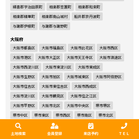
綴喜郡宇治田原町
相楽郡笠置町
相楽郡和束町
相楽郡精華町
相楽郡南山城村
船井郡京丹波町
与謝郡伊根町
与謝郡与謝野町
大阪府
大阪市都島区
大阪市福島区
大阪市此花区
大阪市西区
大阪市港区
大阪市大正区
大阪市天王寺区
大阪市浪速区
大阪市西淀川区
大阪市東淀川区
大阪市東成区
大阪市生野区
大阪市旭区
大阪市城東区
大阪市阿倍野区
大阪市住吉区
大阪市東住吉区
大阪市西成区
大阪市淀川区
大阪市鶴見区
大阪市住之江区
大阪市平野区
大阪市北区
大阪市中央区
堺市堺区
堺市中区
堺市東区
堺市西区
堺市南区
堺市北区
堺市美原区
岸和田市
豊中市
池田市
吹田市
土地検索
会員登録
来店予約
ＴＥＬ
泉大津市
高槻市
貝塚市
守口市
枚方市
茨木市