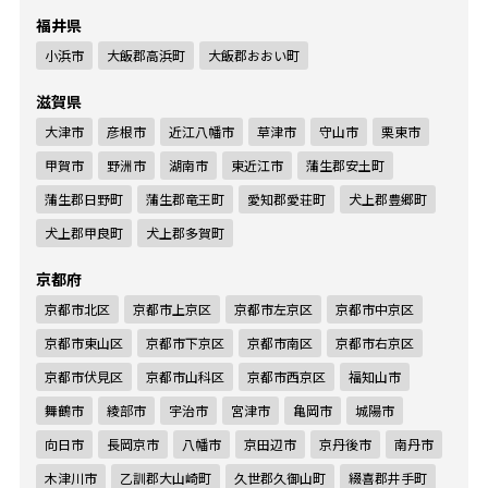
福井県
小浜市
大飯郡高浜町
大飯郡おおい町
滋賀県
大津市
彦根市
近江八幡市
草津市
守山市
栗東市
甲賀市
野洲市
湖南市
東近江市
蒲生郡安土町
蒲生郡日野町
蒲生郡竜王町
愛知郡愛荘町
犬上郡豊郷町
犬上郡甲良町
犬上郡多賀町
京都府
京都市北区
京都市上京区
京都市左京区
京都市中京区
京都市東山区
京都市下京区
京都市南区
京都市右京区
京都市伏見区
京都市山科区
京都市西京区
福知山市
舞鶴市
綾部市
宇治市
宮津市
亀岡市
城陽市
向日市
長岡京市
八幡市
京田辺市
京丹後市
南丹市
木津川市
乙訓郡大山崎町
久世郡久御山町
綴喜郡井手町