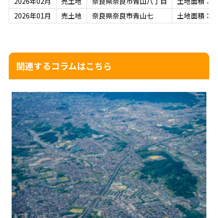
2026年02月
売土地
奈良県奈良市青山八丁目
土地面積：22
2026年01月
売土地
奈良県奈良市青山七
土地面積：25
関連するコラムはこちら